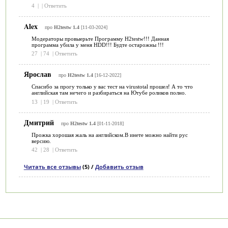
4
|
|
Ответить
Alex
про
H2testw 1.4
[11-03-2024]
Модераторы провыерьте Программу H2testw!!! Данная
программа убила у меня HDD!!! Будте остарожны !!!
27
|
74
|
Ответить
Ярослав
про
H2testw 1.4
[16-12-2022]
Спасибо за прогу только у вас тест на virustotal прошел! А то что
английская там нечего и разбираться на Ютубе роликов полно.
13
|
19
|
Ответить
Дмитрий
про
H2testw 1.4
[01-11-2018]
Прожка хорошая жаль на английском.В инете можно найти рус
версию.
42
|
28
|
Ответить
Читать все отзывы
(5) /
Добавить отзыв
Категории