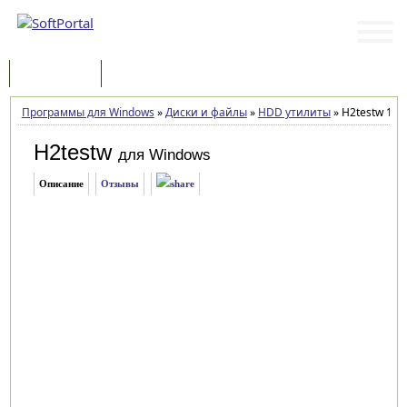
Программы
Статьи
Программы для Windows
»
Диски и файлы
»
HDD утилиты
»
H2testw 1.4
H2testw
для Windows
Описание
Отзывы