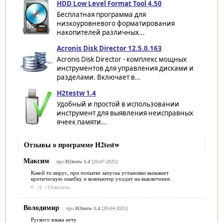
HDD Low Level Format Tool 4.50
Бесплатная программа для
низкоуровневого форматирования
накопителей различных...
Acronis Disk Director 12.5.0.163
Acronis Disk Director - комплекс мощных
инструментов для управления дисками и
разделами. Включает в...
H2testw 1.4
Удобный и простой в использовании
инструмент для выявления неисправных
ячеек памяти...
Отзывы о программе H2testw
Максим
про
H2testw 1.4
[20-07-2025]
Какой то вирус, при попытке запуска установки вызывает
критическую ошибку и компьютер уходит на выключение.
6
|
6
|
Ответить
Володимир
про
H2testw 1.4
[20-04-2025]
Руского языка нету