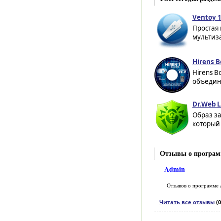
Ventoy 1
Простая
мультиза
Hirens B
Hirens 
объедин
Dr.Web L
Образ з
который 
Отзывы о програм
Admin
Отзывов о программе
Читать все отзывы
(0