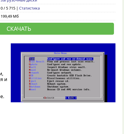
Загрузочные диски
0 / 5 715 |
Статистика
199,49 Мб
СКАЧАТЬ
и,
я и
е.