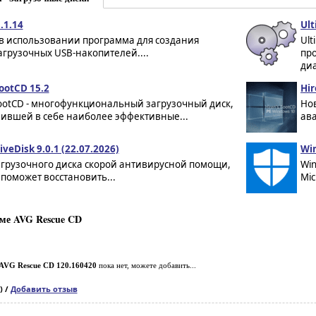
.1.14
Ult
 в использовании программа для создания
Ult
грузочных USB-накопителей....
про
ди
ootCD 15.2
Hir
BootCD - многофункциональный загрузочный диск,
Нов
ившей в себе наиболее эффективные...
ава
iveDisk 9.0.1 (22.07.2026)
Win
агрузочного диска скорой антивирусной помощи,
Win
поможет восстановить...
Mic
ме AVG Rescue CD
AVG Rescue CD 120.160420
пока нет, можете добавить...
) /
Добавить отзыв