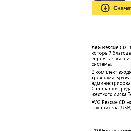
AVG Rescue CD
- 
который благода
вернуть к жизни
системы.
В комплект вход
троянами, spywa
администрирован
Commander, реда
жесткого диска T
AVG Rescue CD мо
накопителя (USB)
ТОП-сегодня раздел