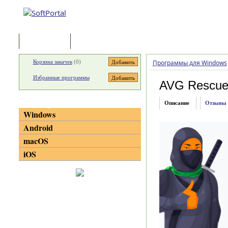
Программы
Статьи
Корзина закачек
(
0
)
Программы для Windows
Избранные программы
AVG Rescu
Категории
Описание
Отзывы
Windows
Android
macOS
iOS