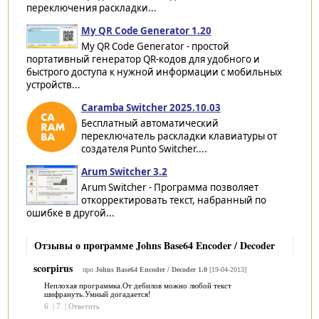
переключения раскладки...
My QR Code Generator 1.20
My QR Code Generator - простой
портативный генератор QR-кодов для удобного и
быстрого доступа к нужной информации с мобильных
устройств...
Caramba Switcher 2025.10.03
Бесплатный автоматический
переключатель раскладки клавиатуры от
создателя Punto Switcher....
Arum Switcher 3.2
Arum Switcher - Программа позволяет
откорректировать текст, набранный по
ошибке в другой...
Отзывы о программе Johns Base64 Encoder / Decoder
scorpirus
про
Johns Base64 Encoder / Decoder 1.0
[19-04-2013]
Неплохая программка.От дебилов можно любой текст
шифрануть.Умный догадается!
6
|
7
|
Ответить