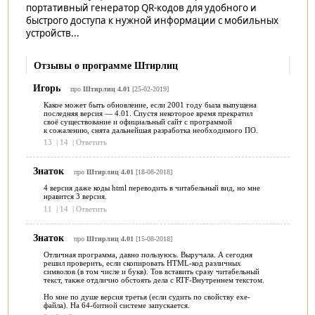
портативный генератор QR-кодов для удобного и
быстрого доступа к нужной информации с мобильных
устройств...
Отзывы о программе Штирлиц
Игорь
про
Штирлиц 4.01
[25-02-2019]
Какое может быть обновление, если 2001 году была выпущена
последняя версия — 4.01. Спустя некоторое время прекратил
своё существование и официальный сайт с программой
к сожалению, снята дальнейшая разработка необходимого ПО.
13
|
14
|
Ответить
Знаток
про
Штирлиц 4.01
[18-08-2018]
4 версия даже коды html переводить в читабельный вид, но мне
нравится 3 версия.
11
|
14
|
Ответить
Знаток
про
Штирлиц 4.01
[15-08-2018]
Отличная программа, давно пользуюсь. Выручала. А сегодня
решил проверить, если скопировать HTML-код различных
символов (в том числе и букв). Тов вставить сразу читабельный
текст, также отдлично обстоять дела с RTF-Внутреннем текстом.
Но мне по душе версия третья (если судить по свойству exe-
файла). На 64-битной системе запускается.