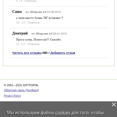
9
|
8
|
Ответить
Саша
про
Штирлиц 4.0
[21-08-2015]
у меня вместо буквы "Ш" вставляет 'l'
10
|
15
|
Ответить
Дмитрий
про
Штирлиц 4.0
[30-01-2015]
Прога супер, Помогола!!! Спасибо.
12
|
11
|
Ответить
Читать все отзывы
(60) /
Добавить отзыв
Категории
© 2002—2026 SOFTPORTAL
Обратная связь (Feedback)
Privacy Policy
Мы используем файлы
cookies
для того, чтобы
Программы