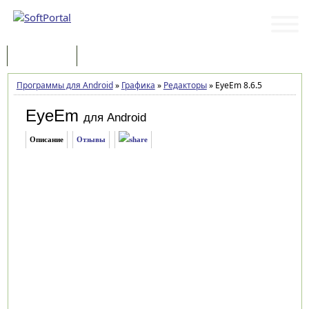
Программы
Статьи
Программы для Android
»
Графика
»
Редакторы
»
EyeEm 8.6.5
EyeEm
для Android
Описание
Отзывы