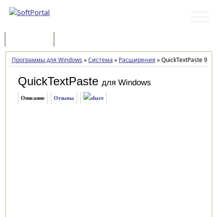
Программы
Статьи
Программы для Windows
»
Система
»
Расширения
»
QuickTextPaste 9.55
QuickTextPaste
для Windows
Описание
Отзывы