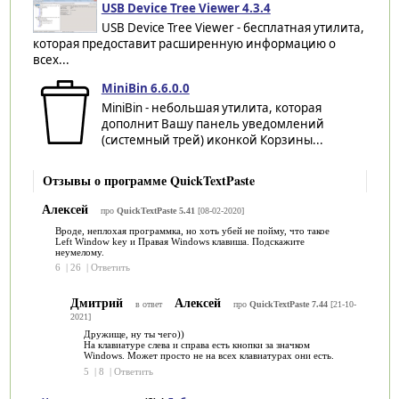
USB Device Tree Viewer 4.3.4
USB Device Tree Viewer - бесплатная утилита,
которая предоставит расширенную информацию о
всех...
MiniBin 6.6.0.0
MiniBin - небольшая утилита, которая
дополнит Вашу панель уведомлений
(системный трей) иконкой Корзины...
Отзывы о программе QuickTextPaste
Алексей
про
QuickTextPaste 5.41
[08-02-2020]
Вроде, неплохая программка, но хоть убей не пойму, что такое
Left Window key и Правая Windows клавиша. Подскажите
неумелому.
6
|
26
|
Ответить
Дмитрий
Алексей
в ответ
про
QuickTextPaste 7.44
[21-10-
2021]
Дружище, ну ты чего))
На клавиатуре слева и справа есть кнопки за значком
Windows. Может просто не на всех клавиатурах они есть.
5
|
8
|
Ответить