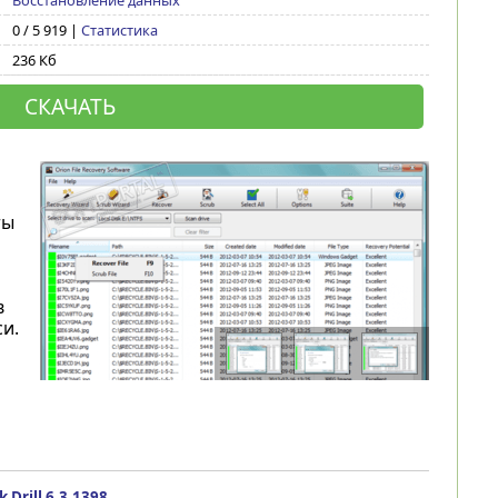
Восстановление данных
0 / 5 919 |
Статистика
236 Кб
СКАЧАТЬ
ты
в
и.
k Drill 6.3.1398