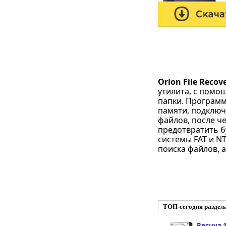
Orion File Recov
утилита, с помо
папки. Программ
памяти, подключ
файлов, после ч
предотвратить 
системы FAT и N
поиска файлов, а
ТОП-сегодня раздел
Recuva 1