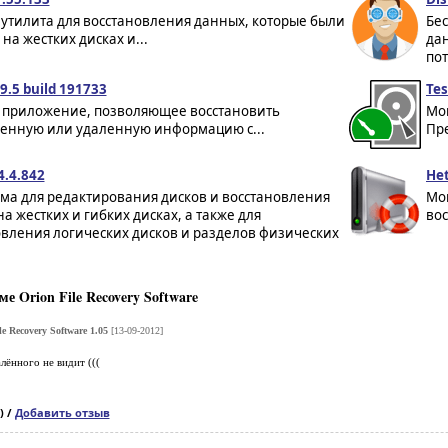
утилита для восстановления данных, которые были
Бе
на жестких дисках и...
дан
пот
 9.5 build 191733
Tes
приложение, позволяющее восстановить
Мо
енную или удаленную информацию с...
Пре
4.4.842
Het
ма для редактирования дисков и восстановления
Мо
а жестких и гибких дисках, а также для
вос
овления логических дисков и разделов физических
 Orion File Recovery Software
le Recovery Software 1.05
[13-09-2012]
лённого не видит (((
) /
Добавить отзыв