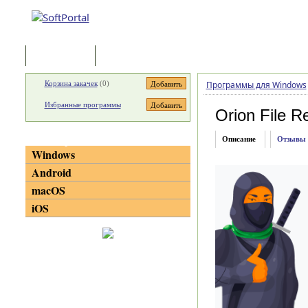
Программы
Статьи
Корзина закачек
(
0
)
Программы для Windows
Избранные программы
Orion File R
Категории
Описание
Отзывы
Windows
Android
macOS
iOS