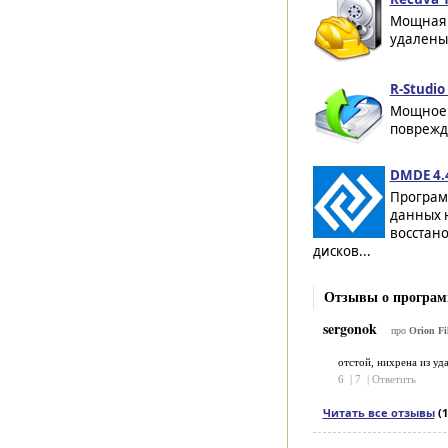
Мощная 
удалены 
R-Studio
Мощное 
поврежд
DMDE 4.
Програм
данных н
восстан
дисков...
Отзывы о программе
sergonok
про
Orion Fi
отстой, нихрена из уда
6
|
7
|
Ответить
Читать все отзывы
(1