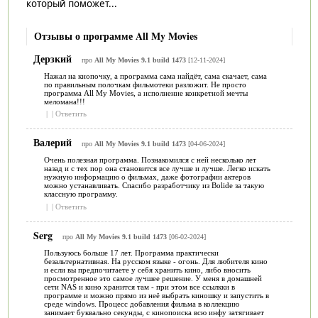
который поможет...
Отзывы о программе All My Movies
Дерзкий
про
All My Movies 9.1 build 1473
[12-11-2024]
Нажал на кнопочку, а программа сама найдёт, сама скачает, сама
по правильным полочкам фильмотеки разложит. Не просто
программа All My Movies, а исполнение конкретной мечты
меломана!!!
|
|
Ответить
Валерий
про
All My Movies 9.1 build 1473
[04-06-2024]
Очень полезная программа. Познакомился с ней несколько лет
назад и с тех пор она становится все лучше и лучше. Легко искать
нужную информацию о фильмах, даже фотографии актеров
можно устанавливать. Спасибо разработчику из Bolide за такую
классную программу.
|
|
Ответить
Serg
про
All My Movies 9.1 build 1473
[06-02-2024]
Пользуюсь больше 17 лет. Программа практически
безальтернативная. На русском языке - огонь. Для любителя кино
и если вы предпочитаете у себя хранить кино, либо вносить
просмотренное это самое лучшее решение. У меня в домашней
сети NAS и кино хранится там - при этом все ссылкки в
программе и можно прямо из неё выбрать киношку и запустить в
среде windows. Процесс добавления фильма в коллекцию
занимает буквально секунды, с кинопоиска всю инфу затягивает