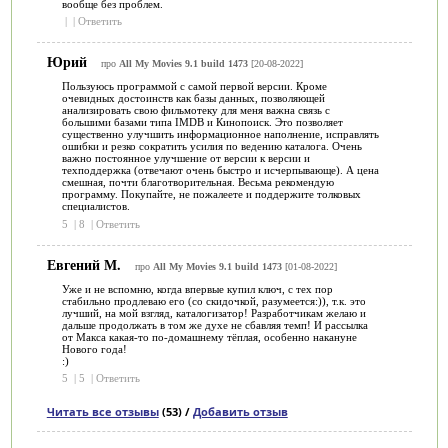
вообще без проблем.
|
|
Ответить
Юрий
про
All My Movies 9.1 build 1473
[20-08-2022]
Пользуюсь программой с самой первой версии. Кроме
очевидных достоинств как базы данных, позволяющей
анализировать свою фильмотеку для меня важна связь с
большими базами типа IMDB и Кинопоиск. Это позволяет
существенно улучшить информационное наполнение, исправлять
ошибки и резко сократить усилия по ведению каталога. Очень
важно постоянное улучшение от версии к версии и
техподдержка (отвечают очень быстро и исчерпывающе). А цена
смешная, почти благотворительная. Весьма рекомендую
программу. Покупайте, не пожалеете и поддержите толковых
специалистов.
5
|
8
|
Ответить
Евгений М.
про
All My Movies 9.1 build 1473
[01-08-2022]
Уже и не вспомню, когда впервые купил ключ, с тех пор
стабильно продлеваю его (со скидочкой, разумеется:)), т.к. это
лучший, на мой взгляд, каталогизатор! Разработчикам желаю и
дальше продолжать в том же духе не сбавляя темп! И рассылка
от Макса какая-то по-домашнему тёплая, особенно накануне
Нового года!
:)
5
|
5
|
Ответить
Читать все отзывы
(53) /
Добавить отзыв