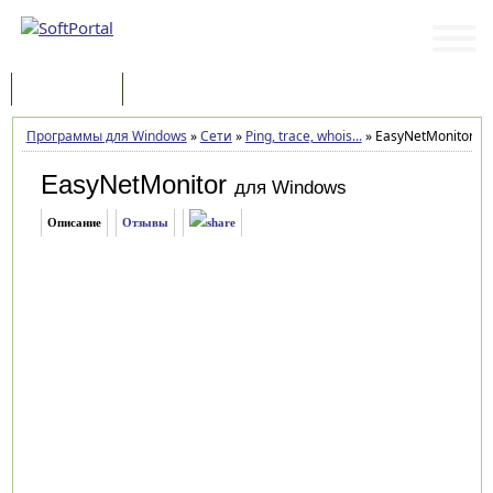
Программы
Статьи
Программы для Windows
»
Сети
»
Ping, trace, whois...
»
EasyNetMonitor 4.0
EasyNetMonitor
для Windows
Описание
Отзывы