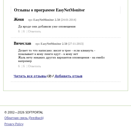
Отзывы о программе EasyNetMonitor
Женя
про
EasyNetMonitor 2.50
[24-01-2014]
Да вроде они добавили уже оповещения
6
|
6
|
Ответить
Вячеслав
про
EasyNetMonitor 2.50
[27-11-2013]
Делает то что написано: висит в трее - если кликнуть -
показывает к кому пинги идут - к кому нет
Жаль нету никаких других вариантов оповещения - на емейл
например
6
|
6
|
Ответить
Читать все отзывы
(2) /
Добавить отзыв
Категории
© 2002—2026 SOFTPORTAL
Обратная связь (Feedback)
Privacy Policy