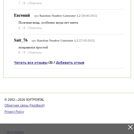
7
|
6
|
Ответить
Евгений
про
Random Number Generator 1.2
[30-06-2015]
Полезная вещь, особенно когда нет инета
6
|
6
|
Ответить
Sait_76
про
Random Number Generator 1.2
[27-03-2015]
понравился простой
8
|
9
|
Ответить
Читать все отзывы
(3) /
Добавить отзыв
Категории
© 2002—2026 SOFTPORTAL
Обратная связь (Feedback)
Privacy Policy
Программы