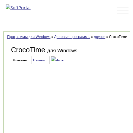
Программы
Статьи
Программы для Windows
»
Деловые программы
»
другое
»
CrocoTime 5.8
CrocoTime
для Windows
Описание
Отзывы