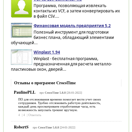
Программа, позволяющая извлекать
контакты из VCF, а затем конвертировать их
в файл CSV....
Финансовая модель предприятия 5.2
Полезный инструмент для подготовки
бизнес плана, обладающий элементами
обучающей...
Winplast 1.94
Winplast - бесплатная программа,
предназначенная для расчета металло-
пластиковых окон, дверей...
Отзывы о программе CrocoTime
PaulinePLL
про
CrocoTime 5.8.8
[26-01-2022]
ПО для отслеживания времени помогает вести учет своих
сотрудников. Удобно отслеживать рабочую деятельность,
каждый день просматриваем отработанные часы, есть
возможность запускать трекинг вручную.
4
|
4
|
Ответить
RobertS
про
CrocoTime 5.8.8
[24-01-2022]