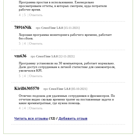
Программа простая в использовании. Еженедельно
просматриваем отчеты, в которых смотрим, куда потратили
рабочее время.
4
|
5
|
Ответить
78916Nik
про
CrocoTime 5.8.8
[15-11-2021]
Хорошая программа мониторинга рабочего времени, работает
без сбоев.
5
|
4
|
Ответить
vm636
про
CrocoTime 5.8.8
[12-11-2021]
Программу установили на 30 компьютеров, работает нормально.
Дали доступ сотрудникам к личной статистике для самоконтроля,
увеличился KPI.
5
|
4
|
Ответить
Kirill6305570
про
CrocoTime 5.8.8
[05-10-2021]
Отлично подошла для удаленных сотрудников и фрилансеров. По
отчетам видно сколько времени тратят на поставленные задачи и
какие времязатратные, где нужна помощь.
4
|
4
|
Ответить
Читать все отзывы
(12) /
Добавить отзыв