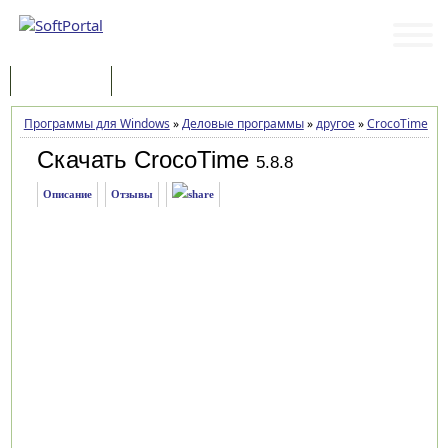
Программы
Статьи
Программы для Windows
»
Деловые программы
»
другое
»
CrocoTime
»
З
Скачать CrocoTime
5.8.8
Описание
Отзывы