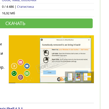
Обои, темы, оболочки
0 / 4 486 |
Статистика
16,92 Мб
СКАЧАТЬ
и
 и
р.
ssic Shell 4.3.1