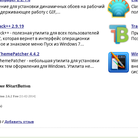
ние для установки динамичных обоев на рабочий
Cla
ддерживающее работу с GIF,...
пол
ack++ 2.9.19
Tra
ack++ - полезная утилита для всех пользователей
Пр
", которая вернет в интерфейс операционки
Поз
е и знакомое меню Пуск из Windows 7...
ThemePatcher 4.4.2
Win
hemePatcher - небольшая утилита для установки
Win
х тем оформления для Windows. Утилита не...
вн
сис
е 8StartButton
ton 2.6.2 Free
[11-02-2014]
м)
) /
Добавить отзыв