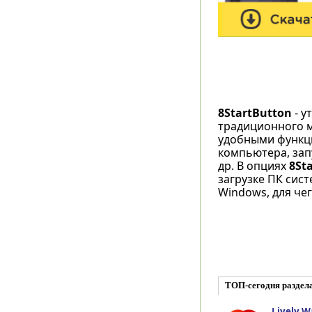
8StartButton
- у
традиционного м
удобными функци
компьютера, зап
др. В опциях
8St
загрузке ПК сис
Windows, для че
ТОП-сегодня раздела
Lively W