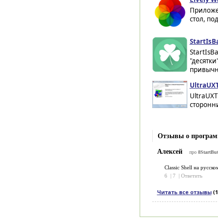
Приложе
стол, по
StartIsB
StartIsB
"десятки
привычно
UltraUX
UltraUXT
сторонни
Отзывы о программ
Алексей
про
8StartBut
Classic Shell на русско
6
|
7
|
Ответить
Читать все отзывы
(1