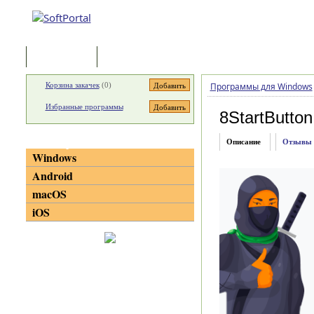
Программы
Статьи
Корзина закачек
(
0
)
Программы для Windows
Избранные программы
8StartButton
Категории
Описание
Отзывы
Windows
Android
macOS
iOS