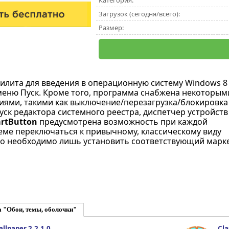
Категория:
Загрузок (сегодня/всего):
Размер:
тилита для введения в операционную систему Windows 8
еню Пуск. Кроме того, программа снабжена некоторым
ями, такими как выключение/перезагрузка/блокировка
уск редактора системного реестра, диспетчер устройств
artButton
предусмотрена возможность при каждой
теме переключаться к привычному, классическому виду
го необходимо лишь установить соответствующий марке
 "Обои, темы, оболочки"
allpaper 2.2.1.0
Cla