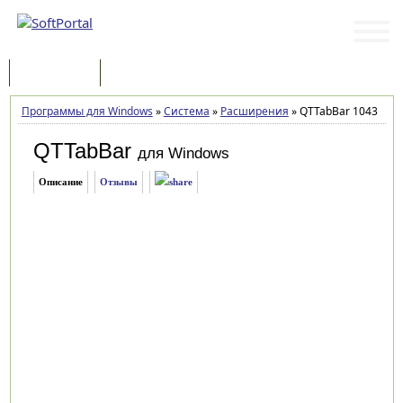
Программы
Статьи
Программы для Windows
»
Система
»
Расширения
»
QTTabBar 1043
QTTabBar
для Windows
Описание
Отзывы