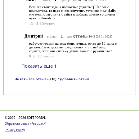
Если же стоит задача полностью удалить QTTabBar с
компьютера, то надо снова запустить установочный файл,
его можно загрузить с сайта и выбрать вместо установки
пункт «Uninstall».
13
|
5
|
Ответить
Дмитрий
1
в ответ
про
QTTabBar 1043
[29-01-2023]
работает годами на всех моих компах, от хр до 10, коих с
десяток было. даже не представляю, что с ней надо
сделать, чтоб она систему убила. может с руками что?
8
|
6
|
Ответить
Показать еще 1
Читать все отзывы
(18) /
Добавить отзыв
Категории
© 2002—2026 SOFTPORTAL
Обратная связь (Feedback)
Privacy Policy