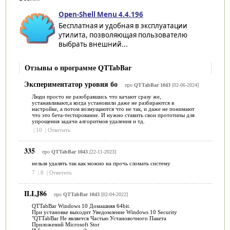
Open-Shell Menu 4.4.196
Бесплатная и удобная в эксплуатации
утилита, позволяющая пользователю
выбрать внешний...
Отзывы о программе QTTabBar
Экспериментатор уровня бо
про
QTTabBar 1043
[02-06-2024]
Люди просто не разобравшись что качают сразу же,
устанавливают,а когда установили даже не разбираются в
настройке, а потом возмущаются что не так, и даже не понимают
что это бета-тестирование. И нужно ставить свои прототипы для
упрощения задачи алгоритмов удаления и тд.
|
10
|
Ответить
335
про
QTTabBar 1043
[22-11-2023]
нельзя удалять так как можно на прочь сломать систему
7
|
8
|
Ответить
ILLJ86
про
QTTabBar 1043
[02-04-2022]
QTTabBar Windows 10 Домашняя 64bit.
При установке выходит Уведомление Windows 10 Security
"QTTabBar Не является Частью Установочного Пакета
Приложений Microsoft Stor