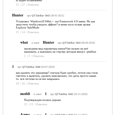
И будит остановлено"
15
|
27
|
Ответить
Hunter
про
QTTabBar 1043
[30-01-2021]
Установил. Windows10 64bit + .net Framework 4.0 имею. Но как
запустить чтобы увидеть эффэкт? в меню пуск только ярлык
Explorer SafeMode
15
|
14
|
Ответить
what
Hunter
в ответ
про
QTTabBar 1043
[06-06-2024]
проводник-вид-параметры папок*(не нужно на неё
нажимать, а нажимать на стрелку которая внизу)- qttabbar
2
|
3
|
Ответить
1
про
QTTabBar 1040
[29-07-2020]
как удалить это дерьмище? сначала было удобно, потом она стала
глючить и вылетать, удалить невозможно, это дичь просто какая-
то. вся система из-за нее накрылась
10
|
16
|
Ответить
meddi
1
в ответ
про
QTTabBar 1042
[24-11-2020]
Подтверждаю-полное дерьмо
13
|
13
|
Ответить
Алекс
1
в ответ
про
QTTabBar 1043
[01-12-2022]