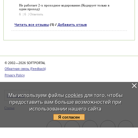
Не работает 2-х проходное кодирование.(Кодирует только в
один проход)
6
|
6
|
Ответить
Читать все отзывы
(1) /
Добавить отзыв
Категории
© 2002—2026 SOFTPORTAL
Обратная связь (Feedback)
Privacy Policy
Мы используем файлы
cookies
для того, чтобы
Программы
предоставить вам больше возможностей при
использовании нашего сайта
Статьи