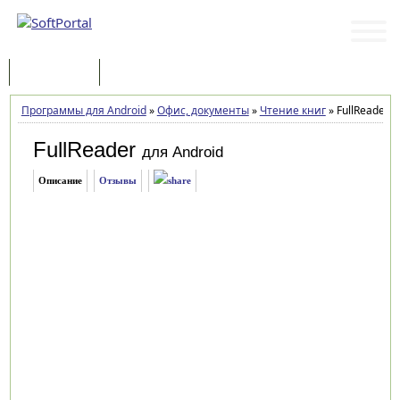
Программы
Статьи
Программы для Android
»
Офис, документы
»
Чтение книг
»
FullReader 4
FullReader
для Android
Описание
Отзывы