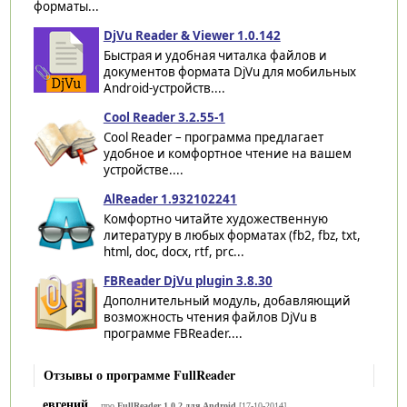
форматы...
DjVu Reader & Viewer 1.0.142
Быстрая и удобная читалка файлов и
документов формата DjVu для мобильных
Android-устройств....
Cool Reader 3.2.55-1
Cool Reader – программа предлагает
удобное и комфортное чтение на вашем
устройстве....
AlReader 1.932102241
Комфортно читайте художественную
литературу в любых форматах (fb2, fbz, txt,
html, doc, docx, rtf, prc...
FBReader DjVu plugin 3.8.30
Дополнительный модуль, добавляющий
возможность чтения файлов DjVu в
программе FBReader....
Отзывы о программе FullReader
евгений
про
FullReader 1.0.2 для Android
[17-10-2014]