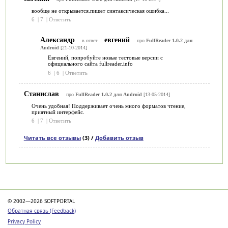
вообще не открывается.пишет синтаксическая ошибка...
6
|
7
|
Ответить
Александр
евгений
в ответ
про
FullReader 1.0.2 для
Android
[21-10-2014]
Евгений, попробуйте новые тестовые версии с
официального сайта fullreader.info
6
|
6
|
Ответить
Станислав
про
FullReader 1.0.2 для Android
[13-05-2014]
Очень удобная! Поддерживает очень много форматов чтение,
приятный интерфейс.
6
|
7
|
Ответить
Читать все отзывы
(3) /
Добавить отзыв
Категории
© 2002—2026 SOFTPORTAL
Обратная связь (Feedback)
Privacy Policy