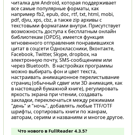
читалка для Android, которая поддерживает
все самые популярные форматы, как
например fb2, epub, doc, rtf, txt, html, mobi,
pdf, djvu, xps, cbz, а также zip архивы с
текстовыми форматами внутри. Присутствует
возможность доступа к бесплатным онлайн
библиотекам (OPDS), имеется функция
мгновенного отправления понравившихся
цитат в соцсети Одноклассники, Вконтакте,
Facebook, Twitter, Skype, dropbox, на
электронную почту, SMS-сообщением или
через Bluetooth. В настройках программы
можно выбирать фон и цвет текста,
настраивать анимационное перелистывание
страниц (обычный сдвиг или 3D анимация, как
в настоящей бумажной книге), регулировать
яркость экрана при чтении, создавать
закладки, переключаться между режимами
"день" и "ночь", добавлять любые TTF/OTF
шрифты, сортировать книги по жанрам,
авторам, сериям и названиям и многое другое.
Что нового в FullReader 4.3.5?