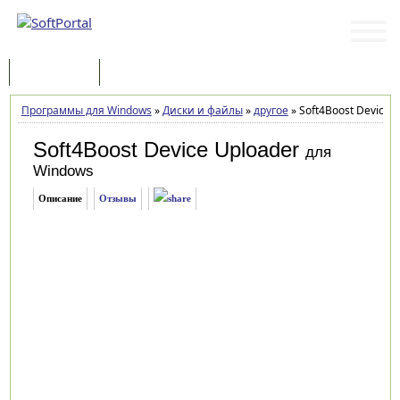
Программы
Статьи
Программы для Windows
»
Диски и файлы
»
другое
»
Soft4Boost Device U
Soft4Boost Device Uploader
для
Windows
Описание
Отзывы