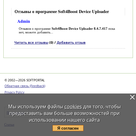
Отзывы о программе Soft4Boost Device Uploader
Admin
Отзывов о программе
Soft4Boost Device Uploader 8.4.7.417
пока
нет, можете добавить...
Читать все отзывы
(0) /
Добавить отзыв
Категории
© 2002—2026 SOFTPORTAL
Обратная связь (Feedback)
Privacy Policy
Мы используем файлы
cookies
для того, чтобы
предоставить вам больше возможностей при
Программы
использовании нашего сайта
Статьи