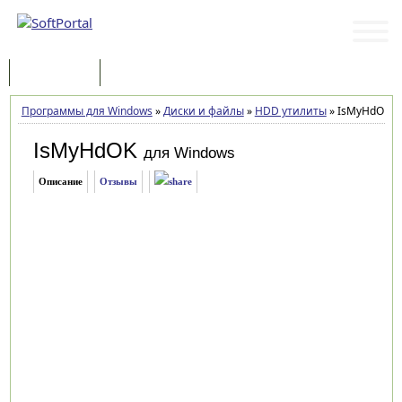
Программы
Статьи
Программы для Windows
»
Диски и файлы
»
HDD утилиты
»
IsMyHdOK 4
IsMyHdOK
для Windows
Описание
Отзывы