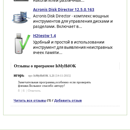
накопителей различных...
Acronis Disk Director 12.5.0.163
Acronis Disk Director - комплекс мощных
инструментов для управления дисками и
разделами. Включает в...
H2testw 1.4
Удобный и простой в использовании
инструмент для выявления неисправных
ячеек памяти...
Отзывы о программе IsMyHdOK
игорь
про
IsMyHdOK 1.21
[14-11-2015]
Замечательная программа,особенно если проверять
флешки.Большое спасибо автору!
8
|
6
|
Ответить
Читать все отзывы
(1) /
Добавить отзыв
Категории