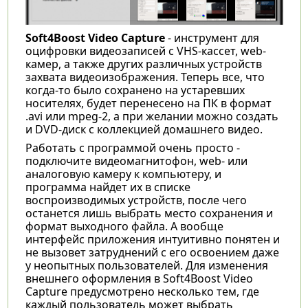
Soft4Boost Video Capture
- инструмент для
оцифровки видеозаписей с VHS-кассет, web-
камер, а также других различных устройств
захвата видеоизображения. Теперь все, что
когда-то было сохранено на устаревших
носителях, будет перенесено на ПК в формат
.avi или mpeg-2, а при желании можно создать
и DVD-диск с коллекцией домашнего видео.
Работать с программой очень просто -
подключите видеомагнитофон, web- или
аналоговую камеру к компьютеру, и
программа найдет их в списке
воспроизводимых устройств, после чего
останется лишь выбрать место сохранения и
формат выходного файла. А вообще
интерфейс приложения интуитивно понятен и
не вызовет затруднений с его освоением даже
у неопытных пользователей. Для изменения
внешнего оформления в Soft4Boost Video
Capture предусмотрено несколько тем, где
каждый пользователь может выбрать