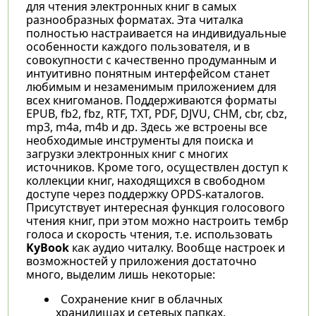
для чтения электронных книг в самых
разнообразных форматах. Эта читалка
полностью настраивается на индивидуальные
особенности каждого пользователя, и в
совокупности с качественно продуманным и
интуитивно понятным интерфейсом станет
любимым и незаменимым приложением для
всех книгоманов. Поддерживаются форматы
EPUB, fb2, fbz, RTF, TXT, PDF, DJVU, CHM, cbr, cbz,
mp3, m4a, m4b и др. Здесь же встроены все
необходимые инструменты для поиска и
загрузки электронных книг с многих
источников. Кроме того, осуществлен доступ к
коллекции книг, находящихся в свободном
доступе через поддержку OPDS-каталогов.
Присутствует интересная функция голосового
чтения книг, при этом можно настроить тембр
голоса и скорость чтения, т.е. использовать
KyBook
как аудио читалку. Вообще настроек и
возможностей у приложения достаточно
много, выделим лишь некоторые:
Сохранение книг в облачных
хранилищах и сетевых папках.