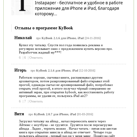
Instapaper - бесплатное и удобное в работе
приложение для iPhone и iPad, благодаря
которому...
Отзывы о программе KyBook
Николай
про
KyBook 2.1.6 для iPhone, iPad
[24-11-2016]
Купил эту читалку. Спустя пол года появилась реклама и
регулярно всплывает окно с предложением купить версию про.
Разработчик жадный му***!
6
|
6
|
Ответить
Игорь
про
KyBook 2.1.6 для iPhone, iPad
[12-10-2016]
Работало хорошо, скачивал книги, распаковывал другим
архиватором, потом разархивированный файл открывал этой
прогой, однажды скачал не архивированный файл, попробовал
открыть этой прогой, в итоге получил чёрный совершенно не
активный экран, при открытии kybook, как восстановить работу
программы, не удаляя ее, пользуюсь iPad air2?
6
|
7
|
Ответить
Витя
про
KyBook 2.0.7 для iPhone, iPad
[01-03-2016]
Загрузил читалку на айпад , начал переносить книги через
Айтюнс с ноутбука - не грузятся . Грузятся после перезагрузки
айпада . Ладно , терпеть можно . Начал читать - пятая или шестая
книга при открытии зависла и айпад не отвечает . Четыре года
пользуюсь айпадом - первый раз он у меня завис . Пошёл на сайт