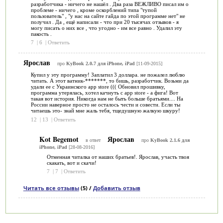
разработчика - ничего не нашёл . Два раза ВЕЖЛИВО писал им о
проблеме - ничего , кроме оскорблений типа "тупой
пользователь" , "у нас на сайте гайда по этой программе нет" не
получил . Да , ещё написали - что при 20 тысячах отзывов - я
могу писать о них все , что угодно - им все равно . Удалил эту
пакость .
7
|
6
|
Ответить
Ярослав
про
KyBook 2.0.7 для iPhone, iPad
[11-09-2015]
Купил у эту программу! Заплатил 3 доллара. не пожалел люблю
читать. А этот ватник-*******, то бишь, разработчик. Возьми да
удали ее с Украинского app store ((( Обновил прошивку,
программа утерялась, хотел качнуть с app store - а фига! Вот
такая вот история. Никогда нам не быть больше братьями.... На
России наверное просто не осталось чести и совести. Если ты
читаешь это- знай мне жаль тебя, тщедушную жалкую шкуру!
12
|
13
|
Ответить
Kot Begemot
Ярослав
в ответ
про
KyBook 2.1.6 для
iPhone, iPad
[28-08-2016]
Отменная читалка от наших братьев!. Ярослав, участь твоя
скакать, вот и скачи!
7
|
7
|
Ответить
Читать все отзывы
(5) /
Добавить отзыв