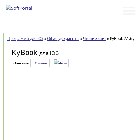
Программы
Статьи
Программы для iOS
»
Офис, документы
»
Чтение книг
»
KyBook 2.1.6 для 
KyBook
для iOS
Описание
Отзывы