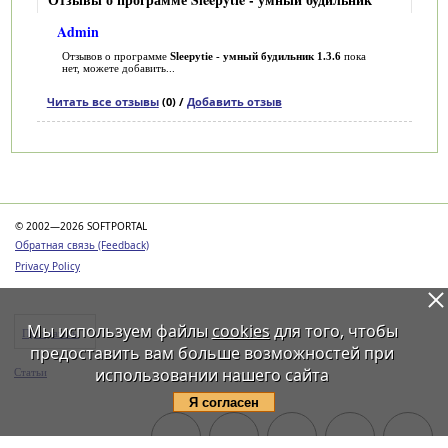
Admin
Отзывов о программе
Sleepytie - умный будильник 1.3.6
пока
нет, можете добавить...
Читать все отзывы
(0) /
Добавить отзыв
Категории
© 2002—2026 SOFTPORTAL
Обратная связь (Feedback)
Privacy Policy
Мы используем файлы
cookies
для того, чтобы
Программы
предоставить вам больше возможностей при
использовании нашего сайта
Статьи