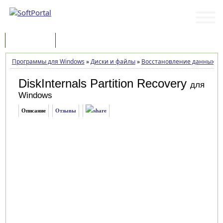
Программы
Статьи
Программы для Windows
»
Диски и файлы
»
Восстановление данных
»
D
DiskInternals Partition Recovery
для
Windows
Описание
Отзывы