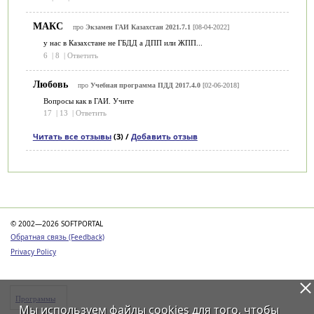
МАКС
про
Экзамен ГАИ Казахстан 2021.7.1
[08-04-2022]
у нас в Казахстане не ГБДД а ДПП или ЖПП...
6
|
8
|
Ответить
Любовь
про
Учебная программа ПДД 2017.4.0
[02-06-2018]
Вопросы как в ГАИ. Учите
17
|
13
|
Ответить
Читать все отзывы
(3) /
Добавить отзыв
Категории
© 2002—2026 SOFTPORTAL
Обратная связь (Feedback)
Privacy Policy
Программы
Мы используем файлы
cookies
для того, чтобы