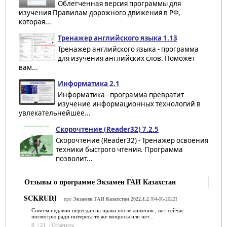
Облегченная версия программы для
изучения Правилам дорожного движения в РФ,
которая...
Тренажер английского языка 1.13
Тренажер английского языка - программа
для изучения английских слов. Поможет
вам...
Информатика 2.1
Информатика - программа превратит
изучение информационных технологий в
увлекательнейшее...
Скорочтение (Reader32) 7.2.5
Скорочтение (Reader32) - Тренажер освоения
техники быстрого чтения. Программа
позволит...
Отзывы о программе Экзамен ГАИ Казахстан
SCKRUDJ
про
Экзамен ГАИ Казахстан 2022.1.2
[04-06-2022]
Совсем недавно пересдал на права после лишения , вот сейчас
посмотрю ради интереса те же вопросы или нет...
9
|
21
|
Ответить