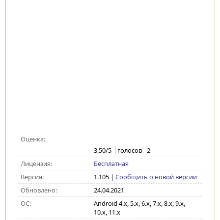
Оценка:
3.50
/5
голосов -
2
Лицензия:
Бесплатная
Версия:
1.105
|
Сообщить о новой версии
Обновлено:
24.04.2021
ОС:
Android 4.x, 5.x, 6.x, 7.x, 8.x, 9.x,
10.x, 11.x