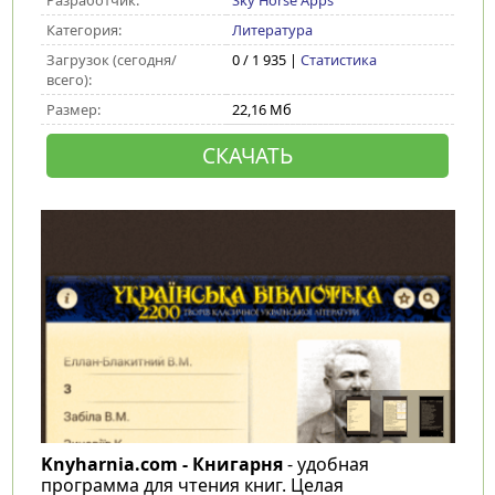
Разработчик:
Sky Horse Apps
Категория:
Литература
Загрузок (сегодня/
0 / 1 935 |
Статистика
всего):
Размер:
22,16 Мб
СКАЧАТЬ
Knyharnia.com - Книгарня
- удобная
программа для чтения книг. Целая