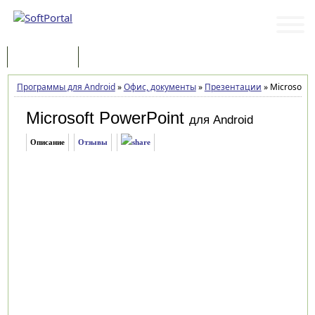
Программы
Статьи
Программы для Android
»
Офис, документы
»
Презентации
»
Microsoft P
Microsoft PowerPoint
для Android
Описание
Отзывы