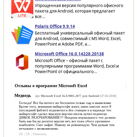
Упрощенная версия популярного офисного
пакета для Android, которая предлагает
все...
Polaris Office 9.9.14
Бесплатный универсальный офисный пакет
для Android, совместимый с MS Word, Excel,
PowerPoint и Adobe PDF, а...
Microsoft Office 16.0.14228.20138
Microsoft Office – офисный пакет с
популярными программами Word, Excel и
PowerPoint от официального...
Отзывы о программе Microsoft Excel
Медведь
про
Microsoft Excel 16.0.9001.2077 для Android
[27-02-2018]
Господа! Все бы ничего но бесплатен только сыр в мышеловке.
Кроме того, компания майкрософт жжет, имея самсунг ноут 8
(последний фаблет) подключил к dex станции и в надежде что
майкрософт сделал людскую версию ексель купил подписку.
ДИКОЕ РАЗОЧАРОВАНИЕ!!! Нихрена нормального что должно
быть как бы на десктоп версии нет, все тоже убого урезанное
юзабилити. Снес нафиг. Никому не рекомендую. Чем дальше тем
печальнее с мелкомягкими.
20
|
20
|
Ответить