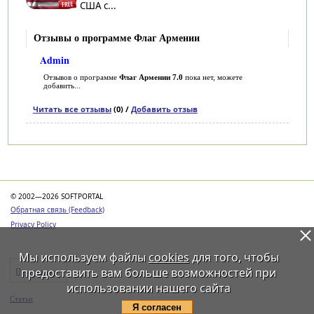
США с...
Отзывы о программе Флаг Армении
Admin
Отзывов о программе
Флаг Армении 7.0
пока нет, можете
добавить...
Читать все отзывы
(0) /
Добавить отзыв
Категории
© 2002—2026 SOFTPORTAL
Обратная связь (Feedback)
Privacy Policy
Мы используем файлы
cookies
для того, чтобы
предоставить вам больше возможностей при
Программы
использовании нашего сайта
Статьи