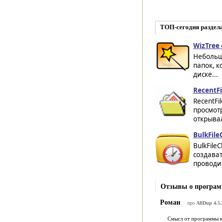
ТОП-сегодня раздел
WizTree 
Небольш
папок, к
диске...
RecentFi
RecentFi
просмотр
открывал
BulkFile
BulkFile
создават
проводит
Отзывы о програм
Роман
про
AllDup 4.5.
Смысл от программы ко