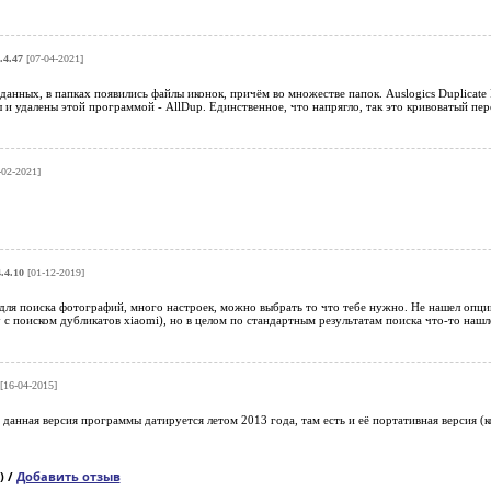
.4.47
[07-04-2021]
данных, в папках появились файлы иконок, причём во множестве папок. Auslogics Duplicate
 и удалены этой программой - AllDup. Единственное, что напрягло, так это кривоватый пе
02-2021]
.4.10
[01-12-2019]
для поиска фотографий, много настроек, можно выбрать то что тебе нужно. Не нашел опции
 с поиском дубликатов xiaomi), но в целом по стандартным результатам поиска что-то наш
[16-04-2015]
 данная версия программы датируется летом 2013 года, там есть и её портативная версия (к
) /
Добавить отзыв