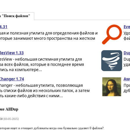
а "Поиск файлов"
4.31
Eve
ая и полезная утилита для определения файлов и
Удо
оторые занимают много пространства на жестком
фай
lesView 1.33
Dup
lesView - небольшая системная утилита для
Dup
а всех файлов, которые в последнее время
уда
ись на компьютере...
Changer 1.74
Awe
Changer - небольшая утилита, позволяющая
Пр
ь списки файлов из нескольких папок, а затем
дуб
ь какие-либо действия с ними...
ме AllDup
58
[03-05-2025]
торая ищет и очищает дубликаты когда она буквально удаляет 0 файлов?