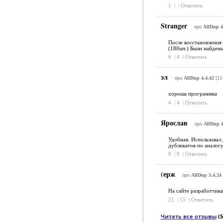
1
|
|
Ответить
Stranger
про
AllDup 4
После восстановления 
(180шт.) Были найдены
6
|
4
|
Ответить
эл
про
AllDup 4.4.42
[12-
хороша программка
4
|
4
|
Ответить
Ярослав
про
AllDup 4
Удобная. Использовал 
дубликатов по аналогу
8
|
8
|
Ответить
(ерж
про
AllDup 3.4.24
На сайте разработчика
21
|
15
|
Ответить
Читать все отзывы
(5