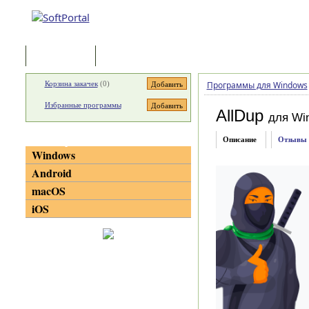
Программы
Статьи
Корзина закачек
(
0
)
Программы для Windows
Избранные программы
AllDup
для Wi
Категории
Описание
Отзывы
Windows
Android
macOS
iOS