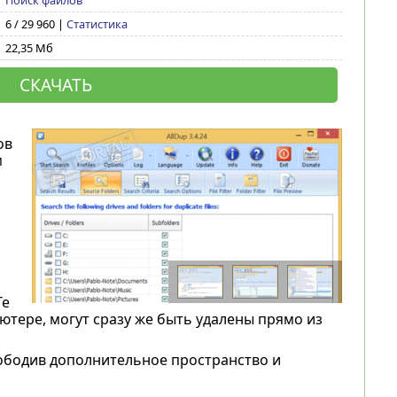
Поиск файлов
6 / 29 960 |
Статистика
22,35 Мб
СКАЧАТЬ
ов
м
Те
тере, могут сразу же быть удалены прямо из
вободив дополнительное пространство и