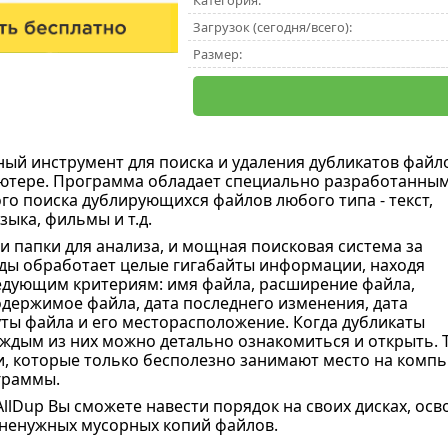
Категория:
Загрузок (сегодня/всего):
Размер:
ный инструмент для поиска и удаления дубликатов файл
ютере. Программа обладает специально разработанны
го поиска дублирующихся файлов любого типа - текст,
ыка, фильмы и т.д.
и папки для анализа, и мощная поисковая система за
ды обработает целые гигабайты информации, находя
едующим критериям: имя файла, расширение файла,
одержимое файла, дата последнего изменения, дата
уты файла и его месторасположение. Когда дубликаты
аждым из них можно детально ознакомиться и открыть. 
, которые только бесполезно занимают место на компью
граммы.
llDup Вы сможете навести порядок на своих дисках, ос
ненужных мусорных копий файлов.