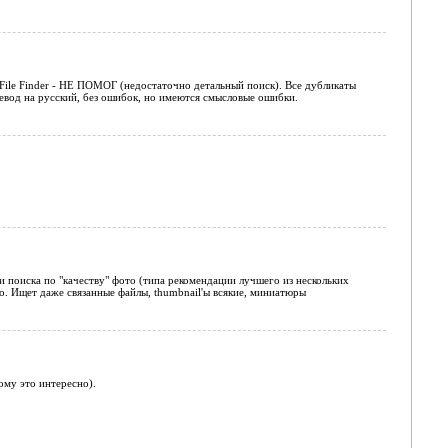
 File Finder - НЕ ПОМОГ (недостаточно детальный поиск). Все дубликаты
ревод на русский, без ошибок, но имеются смысловые ошибки.
 поиска по "качеству" фото (типа рекомендации лучшего из нескольких
ло. Ищет даже связанные файлы, thumbnail'ы всякие, миниатюры
ому это интересно).