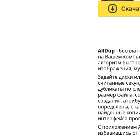
AllDup
- бесплат
на Вашем компь
алгоритм быстро
изображения, муз
Задайте диски ил
считанные секун
дубликаты по сл
размер файла, с
создания, атриб
определены, с к
найденные копии
интерфейса про
С приложением A
избавившись от 