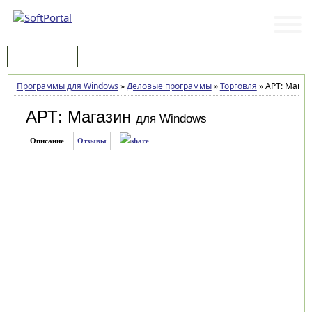
Программы
Статьи
Программы для Windows
»
Деловые программы
»
Торговля
»
АРТ: Магаз
АРТ: Магазин
для Windows
Описание
Отзывы