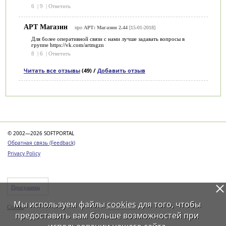
6
|
9
|
Ответить
АРТ Магазин
про
АРТ: Магазин 2.44
[15-01-2018]
Для более оперативной связи с нами лучше задавать вопросы в
группе https://vk.com/artmgzn
8
|
6
|
Ответить
Читать все отзывы
(49) /
Добавить отзыв
Категории
© 2002—2026 SOFTPORTAL
Обратная связь (Feedback)
Privacy Policy
Программы
Мы используем файлы
cookies
для того, чтобы
Статьи
предоставить вам больше возможностей при