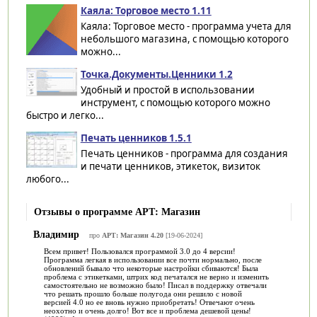
Каяла: Торговое место 1.11
Каяла: Торговое место - программа учета для
небольшого магазина, с помощью которого
можно...
Точка.Документы.Ценники 1.2
Удобный и простой в использовании
инструмент, с помощью которого можно
быстро и легко...
Печать ценников 1.5.1
Печать ценников - программа для создания
и печати ценников, этикеток, визиток
любого...
Отзывы о программе АРТ: Магазин
Владимир
про
АРТ: Магазин 4.20
[19-06-2024]
Всем привет! Пользовался программой 3.0 до 4 версии!
Программа легкая в использовании все почти нормально, после
обновлений бывало что некоторые настройки сбиваются! Была
проблема с этикетками, штрих код печатался не верно и изменить
самостоятельно не возможно было! Писал в поддержку отвечали
что решать прошло больше полугода они решило с новой
версией 4.0 но ее вновь нужно приобретать! Отвечают очень
неохотно и очень долго! Вот все и проблема дешевой цены!