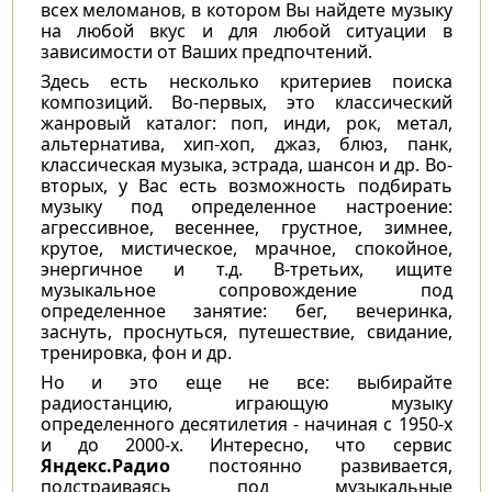
всех меломанов, в котором Вы найдете музыку
на любой вкус и для любой ситуации в
зависимости от Ваших предпочтений.
Здесь есть несколько критериев поиска
композиций. Во-первых, это классический
жанровый каталог: поп, инди, рок, метал,
альтернатива, хип-хоп, джаз, блюз, панк,
классическая музыка, эстрада, шансон и др. Во-
вторых, у Вас есть возможность подбирать
музыку под определенное настроение:
агрессивное, весеннее, грустное, зимнее,
крутое, мистическое, мрачное, спокойное,
энергичное и т.д. В-третьих, ищите
музыкальное сопровождение под
определенное занятие: бег, вечеринка,
заснуть, проснуться, путешествие, свидание,
тренировка, фон и др.
Но и это еще не все: выбирайте
радиостанцию, играющую музыку
определенного десятилетия - начиная с 1950-х
и до 2000-x. Интересно, что сервис
Яндекс.Радио
постоянно развивается,
подстраиваясь под музыкальные