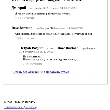
Дмитрий
про
Stargaze 3D Screensaver 1.0
[06-01-2020]
Я где то скачивал репаки, работает всё пучком.
4
|
4
|
Ответить
Dave Bowman
про
Stargaze 3D Screensaver 1.0
[28-06-2016]
Она никаким хером не бесплатное. Не качайте, не тратьте время.
7
|
6
|
Ответить
Петров Водкин
Dave Bowman
в ответ
про
Stargaze
3D Screensaver 1.0
[10-12-2016]
Не бесплатная.
Невеликие деньги, но, мозги пудрить не надо.
7
|
6
|
Ответить
Читать все отзывы
(3) /
Добавить отзыв
Категории
© 2002—2026 SOFTPORTAL
Обратная связь (Feedback)