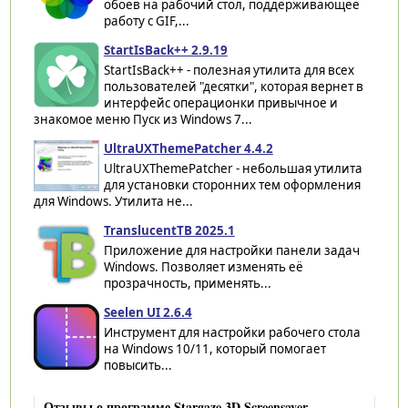
обоев на рабочий стол, поддерживающее
работу с GIF,...
StartIsBack++ 2.9.19
StartIsBack++ - полезная утилита для всех
пользователей "десятки", которая вернет в
интерфейс операционки привычное и
знакомое меню Пуск из Windows 7...
UltraUXThemePatcher 4.4.2
UltraUXThemePatcher - небольшая утилита
для установки сторонних тем оформления
для Windows. Утилита не...
TranslucentTB 2025.1
Приложение для настройки панели задач
Windows. Позволяет изменять её
прозрачность, применять...
Seelen UI 2.6.4
Инструмент для настройки рабочего стола
на Windows 10/11, который помогает
повысить...
Отзывы о программе Stargaze 3D Screensaver