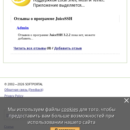
Приложение выделяется...
Отзывы о программе JuiceSSH
Admin
Отзывов о программе
JuiceSSH 3.2.2
пока нет, можете
добавить...
Читать все отзывы
(0) /
Добавить отзыв
Категории
© 2002—2026 SOFTPORTAL
Обратная связь (Feedback)
Privacy Policy
Мы используем файлы
cookies
для того, чтобы
предоставить вам больше возможностей при
Программы
использовании нашего сайта
Статьи