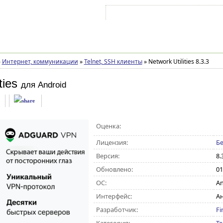
Войти на аккаунт
Зарегистрироваться
»
Интернет, коммуникации
»
Telnet, SSH клиенты
»
Network Utilities 8.3.3
ties
для Android
Оценка:
Лицензия:
Бе
Версия:
8.
Обновлено:
01
ОС:
An
Интерфейс:
А
Разработчик:
Fi