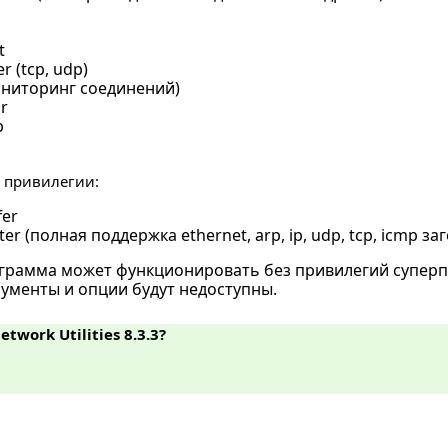
t
r (tcp, udp)
ониторинг соединений)
or
p
t привилегии:
fer
ter (полная поддержка ethernet, arp, ip, udp, tcp, icmp за
рамма может функционировать без привилегий суперпол
ументы и опции будут недоступны.
twork Utilities 8.3.3?