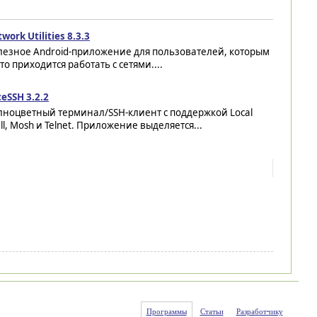
work Utilities 8.3.3
лезное Android-приложение для пользователей, которым
то приходится работать с сетями....
ceSSH 3.2.2
лноцветный терминал/SSH-клиент с поддержкой Local
ll, Mosh и Telnet. Приложение выделяется...
Программы
Статьи
Разработчику