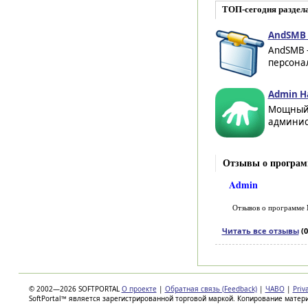
ТОП-сегодня раздела
AndSMB 
AndSMB –
персонал
Admin Ha
Мощный 
админист
Отзывы о программе
Admin
Отзывов о программе
Читать все отзывы
(0
© 2002—2026 SOFTPORTAL
О проекте
|
Обратная связь (Feedback)
|
ЧАВО
|
Priv
SoftPortal™ является зарегистрированной торговой маркой. Копирование матер