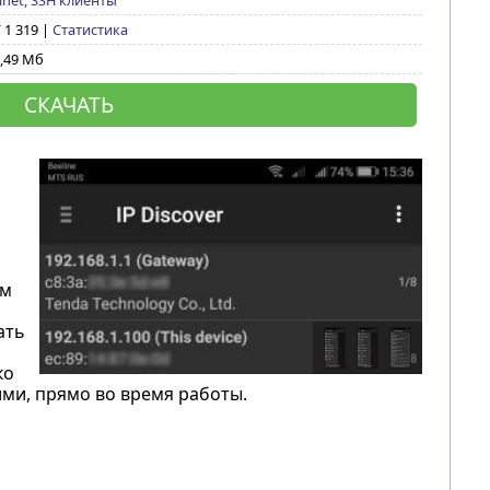
lnet, SSH клиенты
/ 1 319 |
Статистика
,49 Мб
СКАЧАТЬ
ым
ать
ко
ними, прямо во время работы.