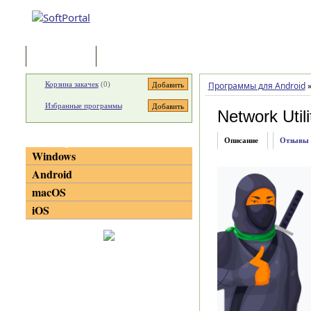
Программы
Статьи
Корзина закачек
(
0
)
Программы для Android
Избранные программы
Network Utili
Категории
Описание
Отзывы
Windows
Android
macOS
iOS