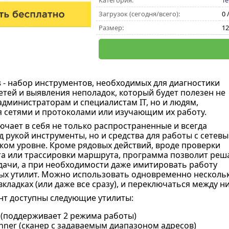
Категория:
Te
Загрузок (сегодня/всего):
0 
Размер:
12
s
- набор инструментов, необходимых для диагностики
тей и выявления неполадок, который будет полезен не
администраторам и специалистам IT, но и людям,
сетями и протоколами или изучающим их работу.
чает в себя не только распространенные и всегда
 рукой инструменты, но и средства для работы с сетев
ком уровне. Кроме рядовых действий, вроде проверки
та или трассировки маршрута, программа позволит реш
ачи, а при необходимости даже имитировать работу
ых утилит. Можно использовать одновременно несколь
вкладках (или даже все сразу), и переключаться между 
т доступны следующие утилиты:
r (поддерживает 2 режима работы)
nner (сканер с задаваемым диапазоном адресов)