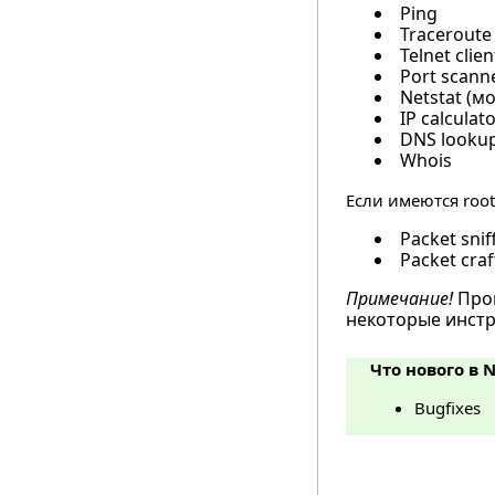
Ping
Traceroute
Telnet clien
Port scanne
Netstat (м
IP calculat
DNS looku
Whois
Если имеются roo
Packet snif
Packet craf
Примечание!
Прог
некоторые инстр
Что нового в Ne
Bugfixes