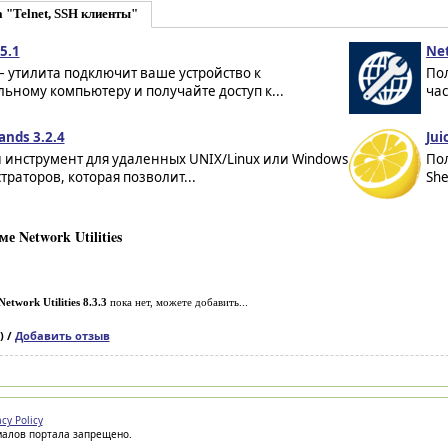
 "Telnet, SSH клиенты"
5.1
Net
 утилита подключит ваше устройство к
По
ьному компьютеру и получайте доступ к...
час
nds 3.2.4
Jui
инструмент для удаленных UNIX/Linux или Windows
По
раторов, которая позволит...
She
 Network Utilities
Network Utilities 8.3.3
пока нет, можете добавить...
) /
Добавить отзыв
acy Policy
иалов портала запрещено.