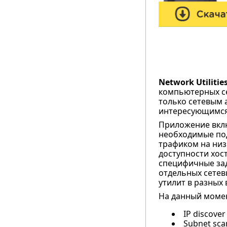
Network Utilitie
компьютерных се
только сетевым 
интересующимся 
Приложение вклю
необходимые под
трафиком на низ
доступности хос
специфичные зад
отдельных сетев
утилит в разных 
На данный момен
IP discove
Subnet sca