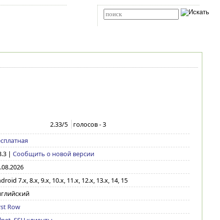
Карта сайта
RSS
Расширенный поиск
2.33
/5
голосов -
3
сплатная
3.3
|
Сообщить о новой версии
.08.2026
droid 7.x, 8.x, 9.x, 10.x, 11.x, 12.x, 13.x, 14, 15
нглийский
rst Row