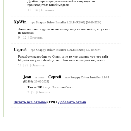
Драйвер принтера устанавливайте напрямую от
производителя вашей модели.
11
|
14
|
Ответить
XpWin
про
Snappy Driver Installer 1.24.8 (R2408)
[26-10-2024]
Хотел поставить дрова на икспишку ведь не мог найти, а тут не т
потдержки
9
|
12
|
Ответить
Сергей
про
Snappy Driver Installer 1.24.8 (R2408)
[25-10-2024]
Разработчик вообще-то Glenn, а не то что указано тут, его сайт -
https://www.glenn.delahoy.com. Там же и исходный код лежит.
10
|
29
|
Ответить
Jean
Сергей
в ответ
про
Snappy Driver Installer 1.24.8
(R2408)
[10-02-2025]
Там за 2019 год. Этого не было.
2
|
5
|
Ответить
Читать все отзывы
(119) /
Добавить отзыв
Категории