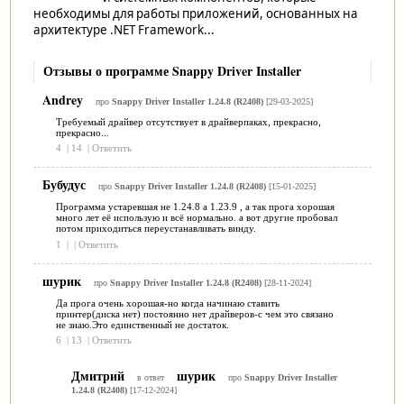
необходимы для работы приложений, основанных на
архитектуре .NET Framework...
Отзывы о программе Snappy Driver Installer
Andrey
про
Snappy Driver Installer 1.24.8 (R2408)
[29-03-2025]
Требуемый драйвер отсутствует в драйверпаках, прекрасно,
прекрасно...
4
|
14
|
Ответить
Бубудус
про
Snappy Driver Installer 1.24.8 (R2408)
[15-01-2025]
Программа устаревшая не 1.24.8 а 1.23.9 , а так прога хорошая
много лет её использую и всё нормально. а вот другие пробовал
потом приходиться переустанавливать винду.
1
|
|
Ответить
шурик
про
Snappy Driver Installer 1.24.8 (R2408)
[28-11-2024]
Да прога очень хорошая-но когда начинаю ставить
принтер(диска нет) постоянно нет драйверов-с чем это связано
не знаю.Это единственный не достаток.
6
|
13
|
Ответить
Дмитрий
шурик
в ответ
про
Snappy Driver Installer
1.24.8 (R2408)
[17-12-2024]