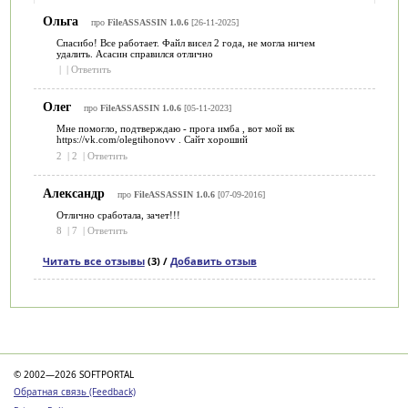
Ольга
про
FileASSASSIN 1.0.6
[26-11-2025]
Спасибо! Все работает. Файл висел 2 года, не могла ничем
удалить. Асасин справился отлично
|
|
Ответить
Олег
про
FileASSASSIN 1.0.6
[05-11-2023]
Мне помогло, подтверждаю - прога имба , вот мой вк
https://vk.com/olegtihonovv . Сайт хороший
2
|
2
|
Ответить
Александр
про
FileASSASSIN 1.0.6
[07-09-2016]
Отлично сработала, зачет!!!
8
|
7
|
Ответить
Читать все отзывы
(3) /
Добавить отзыв
Категории
© 2002—2026 SOFTPORTAL
Обратная связь (Feedback)