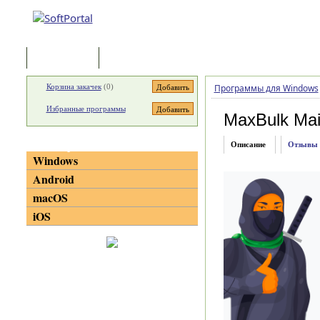
Программы
Статьи
Корзина закачек
(
0
)
Программы для Windows
Избранные программы
MaxBulk Mai
Категории
Описание
Отзывы
Windows
Android
macOS
iOS