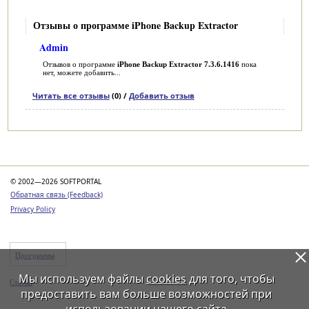
Отзывы о программе iPhone Backup Extractor
Admin
Отзывов о программе
iPhone Backup Extractor 7.3.6.1416
пока
нет, можете добавить...
Читать все отзывы
(0) /
Добавить отзыв
Категории
© 2002—2026 SOFTPORTAL
Обратная связь (Feedback)
Privacy Policy
Программы
Мы используем файлы
cookies
для того, чтобы
Статьи
предоставить вам больше возможностей при