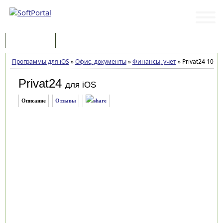
Программы
Статьи
Программы для iOS
»
Офис, документы
»
Финансы, учет
»
Privat24 10.8.0
Privat24
для iOS
Описание
Отзывы