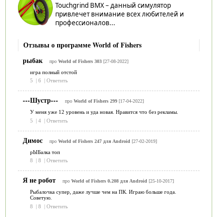
Touchgrind BMX – данный симулятор
привлечет внимание всех любителей и
профессионалов...
Отзывы о программе World of Fishers
рыбак
про
World of Fishers 303
[27-08-2022]
игра полный отстой
5
|
6
|
Ответить
---Шустр---
про
World of Fishers 299
[17-04-2022]
У меня уже 12 уровень и уда новая. Нравится что без рекламы.
5
|
4
|
Ответить
Димос
про
World of Fishers 247 для Android
[27-02-2019]
рЫБалка топ
8
|
8
|
Ответить
Я не робот
про
World of Fishers 0.208 для Android
[25-10-2017]
Рыбалочка супер, даже лучше чем на ПК. Играю больше года.
Советую.
8
|
8
|
Ответить