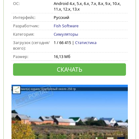
ОС:
Android 4.x, 5.x, 6.x, 7.x, 8.x, 9.x, 10.x,
11.x, 12.x, 13.x
Интерфейс:
Русский
Разработчик:
Fish Software
Категория:
Симуляторы
Загрузок (сегодня/
1 / 66 415 |
Статистика
всего):
Размер:
16,13 Мб
СКАЧАТЬ