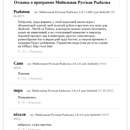
Отзывы о программе Мобильная Русская Рыбалка
Рыбачок
про
Мобильная Русская Рыбалка 1.0.7.1-605 для Android
[18-
04-2017]
Softportal, пора вырвать у этой поросшей мхом игры с
абонентской платой свой золотой кубок и вручить его игре для
Android - World of Fishers, в которую можно играть бесплатно,
донат не навязчивый и не стопорящий намертво и навсегда
игровой процесс как в некоторых других симуляторах,
разнообразие баз и видов рыб куда богаче, в скором времени и
турниры будут добавлены. Страничка игры (там же есть ссылка
на GPlay): http://wof.fish/
8
|
12
|
Ответить
Саня
про
Мобильная Русская Рыбалка 1.0.2.0 для Android
[14-01-
2013]
Платная
8
|
15
|
Ответить
икра
про
Мобильная Русская Рыбалка 1.0.2.0 для Android
[27-09-2012]
Понравилась.
8
|
8
|
Ответить
віталя
про
Мобильная Русская Рыбалка 1.0.1.0 для Android
[19-07-
2012]
вибрасує з ігри причіна
8
|
8
|
Ответить