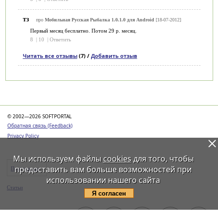
тз
про
Мобильная Русская Рыбалка 1.0.1.0 для Android
[18-07-2012]
Первый месяц бесплатно. Потом 29 р. месяц.
8
|
10
|
Ответить
Читать все отзывы
(7) /
Добавить отзыв
Категории
© 2002—2026 SOFTPORTAL
Обратная связь (Feedback)
Privacy Policy
Мы используем файлы
cookies
для того, чтобы
предоставить вам больше возможностей при
Программы
использовании нашего сайта
Статьи