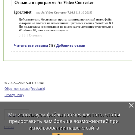
Отзывы о программе As Video Converter
igor.tonet
про
As Video Converter 7.10.3
[19-10-2019]
Действительно бесплатная прога, минималистичный интерфейс,
который не глючит на изменённых цветовых схемах Windows 8.1.
Но поддержка кодирования на видеокарте активируется только в
Windows 10, что считаю минусом.
6
|
8
|
Ответить
Читать все отзывы
(1) /
Добавить отзыв
Категории
© 2002—2026 SOFTPORTAL
Обратная связь (Feedback)
Privacy Policy
Мы используем файлы
cookies
для того, чтобы
Программы
предоставить вам больше возможностей при
использовании нашего сайта
Статьи