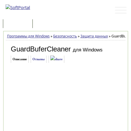
Программы
Статьи
Программы для Windows
»
Безопасность
»
Защита данных
»
GuardBuferC
GuardBuferCleaner
для Windows
Описание
Отзывы