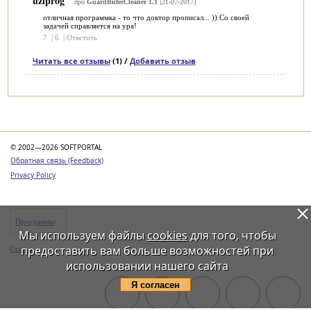
uzlprog
про
GuardBuferCleaner 1.1
[21-07-2017]
отличная программка - то что доктор прописал... )) Со своей
задачей справляется на ура!
7
|
6
|
Ответить
Читать все отзывы
(1) /
Добавить отзыв
Категории
© 2002—2026 SOFTPORTAL
Обратная связь (Feedback)
Privacy Policy
Программы
Мы используем файлы
cookies
для того, чтобы
предоставить вам больше возможностей при
Статьи
использовании нашего сайта