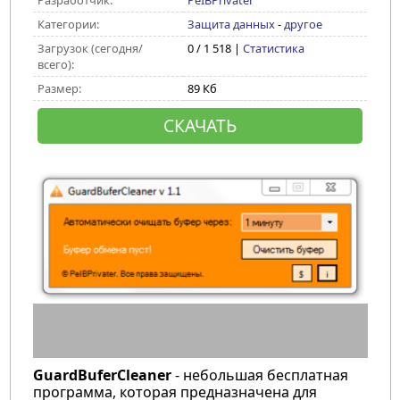
Разработчик:
PeIBPrivater
Категории:
Защита данных
-
другое
Загрузок (сегодня/
0 / 1 518 |
Статистика
всего):
Размер:
89 Кб
СКАЧАТЬ
GuardBuferCleaner
- небольшая бесплатная
программа, которая предназначена для