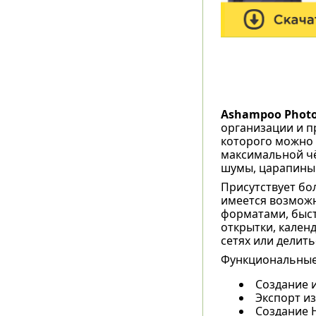
Ashampoo Photo
организации и 
которого можно 
максимальной чё
шумы, царапины
Присутствует бо
имеется возмож
форматами, быс
открытки, кален
сетях или делить
Функциональные
Создание 
Экспорт и
Создание 