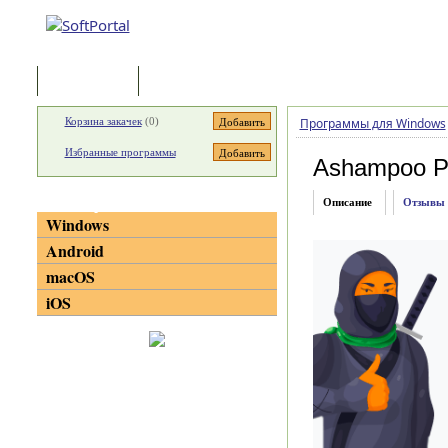
Программы
Статьи
Корзина закачек
(
0
)
Программы для Windows
Избранные программы
Ashampoo P
Категории
Описание
Отзывы
Windows
Android
macOS
iOS