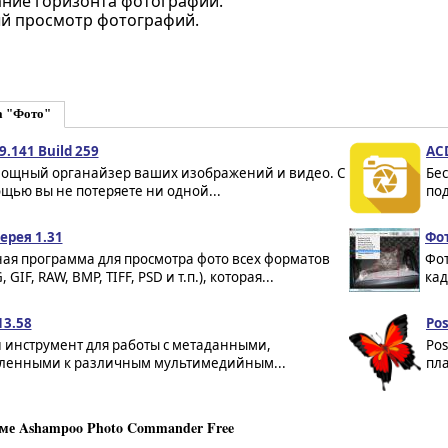
ние горизонта фотографий.
й просмотр фотографий.
а "Фото"
.9.141 Build 259
ACD
- мощный органайзер ваших изображений и видео. С
Бе
щью вы не потеряете ни одной...
под
ерея 1.31
Фот
ная программа для просмотра фото всех форматов
Фот
, GIF, RAW, BMP, TIFF, PSD и т.п.), которая...
кад
13.58
Pos
инструмент для работы с метаданными,
Pos
ленными к различным мультимедийным...
пла
ме Ashampoo Photo Commander Free