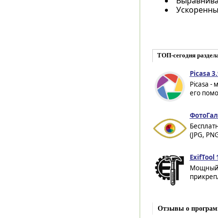
Выравнива
Ускоренны
ТОП-сегодня раздел
Picasa 3
Picasa 
его помо
ФотоГал
Бесплат
(JPG, PNG
ExifTool 
Мощный 
прикреп
Отзывы о програм