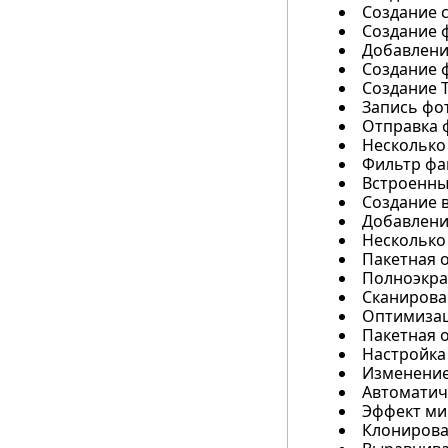
Создание 
Создание 
Добавлени
Создание 
Создание T
Запись фот
Отправка ф
Несколько
Фильтр фай
Встроенны
Создание 
Добавлени
Несколько
Пакетная 
Полноэкра
Сканирова
Оптимизац
Пакетная 
Настройка 
Изменение
Автоматиче
Эффект ми
Клонирова