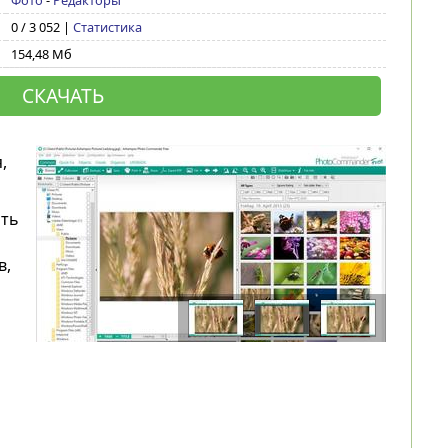
Фото
-
Редакторы
0 / 3 052 |
Статистика
154,48 Мб
СКАЧАТЬ
,
ять
в,