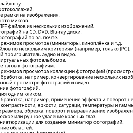
слайдшоу.
фотоколлажей.
е рамки на изображения.
фото миксов.
IFF файлов из нескольких изображений.
ографий на CD, DVD, Blu-ray диски.
отографий по эл. почте.
 режимов просмотра (миниатюры, киноплёнка и т.д.
лов по нескольким критериям (например, только JPG).
й проигрыватель аудио и видео.
виртуальных фотоальбомов.
е тэгов к фотографиям.
 режимов просмотра коллекции фотографий (просмотр ф
обработка, например, конвертирование нескольких изо
нный просмотре фотографий и видео.
ние фотографий.
ия одним кликом.
обработка, например, применение эффекта и поворот н
контрастности, яркости, сатураци, температуры и гамм
 размера, обрезка, поворот и выравнивание изображен
ское или ручное удаление красных глаз.
ниатюризации для создания миниатюр фотографий.
ние областей.