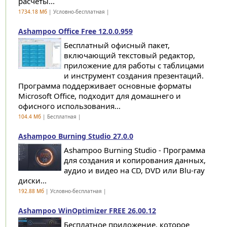
расчеты...
1734.18 Мб
| Условно-бесплатная |
Ashampoo Office Free 12.0.0.959
Бесплатный офисный пакет,
включающий текстовый редактор,
приложение для работы с таблицами
и инструмент создания презентаций.
Программа поддерживает основные форматы
Microsoft Office, подходит для домашнего и
офисного использования...
104.4 Мб
| Бесплатная |
Ashampoo Burning Studio 27.0.0
Ashampoo Burning Studio - Программа
для создания и копирования данных,
аудио и видео на CD, DVD или Blu-ray
диски...
192.88 Мб
| Условно-бесплатная |
Ashampoo WinOptimizer FREE 26.00.12
Бесплатное приложение, которое