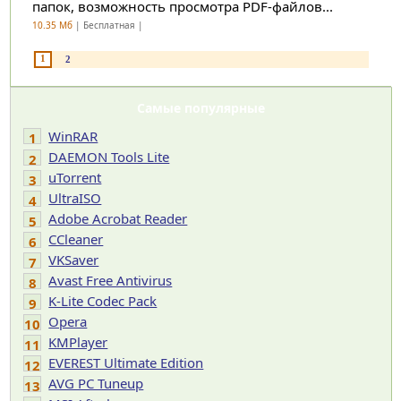
папок, возможность просмотра PDF-файлов...
10.35 Мб
| Бесплатная |
1
2
Самые популярные
WinRAR
1
DAEMON Tools Lite
2
uTorrent
3
UltraISO
4
Adobe Acrobat Reader
5
CCleaner
6
VKSaver
7
Avast Free Antivirus
8
K-Lite Codec Pack
9
Opera
10
KMPlayer
11
EVEREST Ultimate Edition
12
AVG PC Tuneup
13