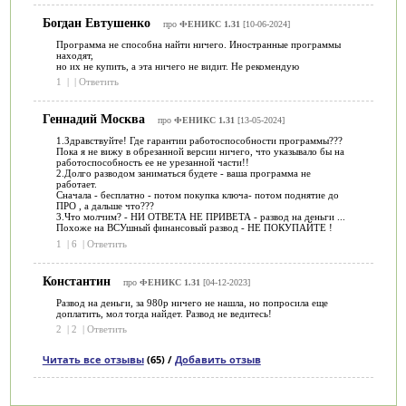
Богдан Евтушенко
про
ФЕНИКС 1.31
[10-06-2024]
Программа не способна найти ничего. Иностранные программы
находят,
но их не купить, а эта ничего не видит. Не рекомендую
1
|
|
Ответить
Геннадий Москва
про
ФЕНИКС 1.31
[13-05-2024]
1.Здравствуйте! Где гарантии работоспособности программы???
Пока я не вижу в обрезанной версии ничего, что указывало бы на
работоспособность ее не урезанной части!!
2.Долго разводом заниматься будете - ваша программа не
работает.
Сначала - бесплатно - потом покупка ключа- потом поднятие до
ПРО , а дальше что???
3.Что молчим? - НИ ОТВЕТА НЕ ПРИВЕТА - развод на деньги ...
Похоже на ВСУшный финансовый развод - НЕ ПОКУПАЙТЕ !
1
|
6
|
Ответить
Константин
про
ФЕНИКС 1.31
[04-12-2023]
Развод на деньги, за 980р ничего не нашла, но попросила еще
доплатить, мол тогда найдет. Развод не ведитесь!
2
|
2
|
Ответить
Читать все отзывы
(65) /
Добавить отзыв