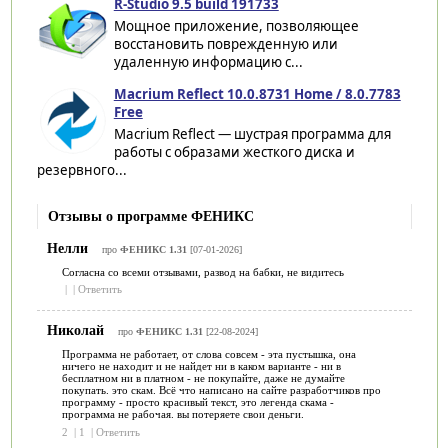
R-Studio 9.5 build 191733
Мощное приложение, позволяющее
восстановить поврежденную или
удаленную информацию с...
Macrium Reflect 10.0.8731 Home / 8.0.7783
Free
Macrium Reflect — шустрая программа для
работы с образами жесткого диска и
резервного...
Отзывы о программе ФЕНИКС
Нелли
про
ФЕНИКС 1.31
[07-01-2026]
Согласна со всеми отзывами, развод на бабки, не видитесь
|
|
Ответить
Николай
про
ФЕНИКС 1.31
[22-08-2024]
Программа не работает, от слова совсем - эта пустышка, она
ничего не находит и не найдет ни в каком варианте - ни в
бесплатном ни в платном - не покупайте, даже не думайте
покупать. это скам. Всё что написано на сайте разработчиков про
программу - просто красивый текст, это легенда скама -
программа не рабочая. вы потеряете свои деньги.
2
|
1
|
Ответить