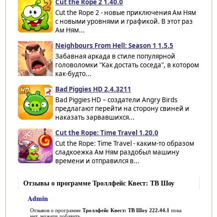
Cut the Rope 2 1.40.0
Cut the Rope 2 - новые приключения Ам Ням
с новыми уровнями и графикой. В этот раз
Ам Ням...
Neighbours From Hell: Season 1 1.5.5
Забавная аркада в стиле популярной
головоломки "Как достать соседа", в котором
как-будто...
Bad Piggies HD 2.4.3211
Bad Piggies HD – создатели Angry Birds
предлагают перейти на сторону свиней и
наказать зарвавшихся...
Cut the Rope: Time Travel 1.20.0
Cut the Rope: Time Travel - каким-то образом
сладкоежка Ам Ням раздобыл машину
времени и отправился в...
Отзывы о программе Троллфейс Квест: ТВ Шоу
Admin
Отзывов о программе
Троллфейс Квест: ТВ Шоу 222.44.1
пока
нет, можете добавить...