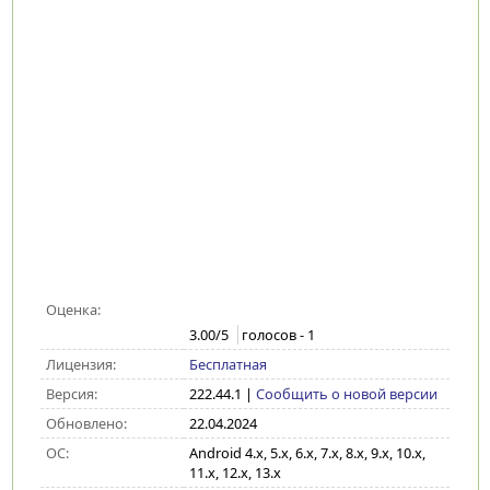
Оценка:
3.00
/5
голосов -
1
Лицензия:
Бесплатная
Версия:
222.44.1
|
Сообщить о новой версии
Обновлено:
22.04.2024
ОС:
Android 4.x, 5.x, 6.x, 7.x, 8.x, 9.x, 10.x,
11.x, 12.x, 13.x