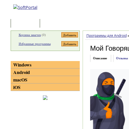
Программы
Статьи
Корзина закачек
(
0
)
Программы для Android
Избранные программы
Мой Говоря
Категории
Описание
Отзывы
Windows
Android
macOS
iOS