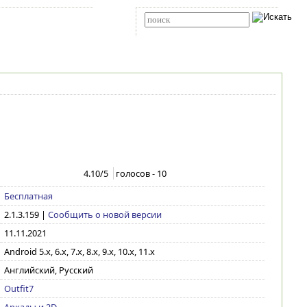
Карта сайта
RSS
Расширенный поиск
4.10
/5
голосов -
10
Бесплатная
2.1.3.159
|
Сообщить о новой версии
11.11.2021
Android 5.x, 6.x, 7.x, 8.x, 9.x, 10.x, 11.x
Английский, Русский
Outfit7