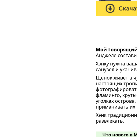
Мой Говорящий
Анджеле состави
Хэнку нужна ваша
санузел и укачив
Щенок живет в ч
настоящих тропи
фотографировать
фламинго, круты
уголках острова.
приманивать их 
Хэнк традиционн
развлекать.
Что нового в 