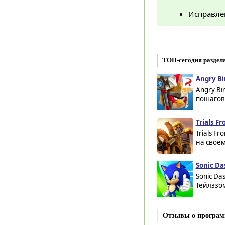
Исправле
ТОП-сегодня раздел
Angry Bi
Angry Bi
пошагово
Trials Fr
Trials F
на своем
Sonic Da
Sonic Da
Тейлззом
Отзывы о програм