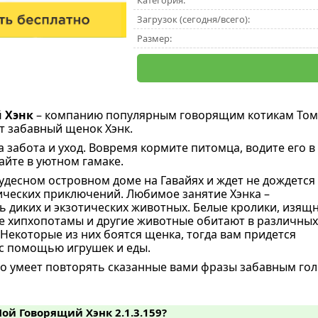
Категория:
Загрузок (сегодня/всего):
Размер:
 Хэнк
– компанию популярным говорящим котикам Том
т забавный щенок Хэнк.
 забота и уход. Вовремя кормите питомца, водите его в
айте в уютном гамаке.
удесном островном доме на Гавайях и ждет не дождется
ческих приключений. Любимое занятие Хэнка –
 диких и экзотических животных. Белые кролики, изящ
е хипхопотамы и другие животные обитают в различных
 Некоторые из них боятся щенка, тогда вам придется
с помощью игрушек и еды.
о умеет повторять сказанные вами фразы забавным голо
Мой Говорящий Хэнк 2.1.3.159?