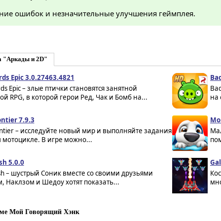
ние ошибок и незначительные улучшения геймплея.
а "Аркады и 2D"
rds Epic 3.0.27463.4821
Bad
rds Epic – злые птички становятся занятной
Bad
й RPG, в которой герои Ред, Чак и Бомб на...
на 
ontier 7.9.3
Мо
rontier – исследуйте новый мир и выполняйте задания
Ма
 мотоцикле. В игре можно...
пом
sh 5.0.0
Gal
sh – шустрый Соник вместе со своими друзьями
Кос
, Наклзом и Шедоу хотят показать...
мно
ме Мой Говорящий Хэнк