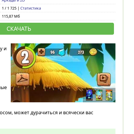
Аркады и 2D
1 / 1 725 |
Статистика
115,87 Мб
СКАЧАТЬ
у и
ные
сом, может дурачиться и всячески вас