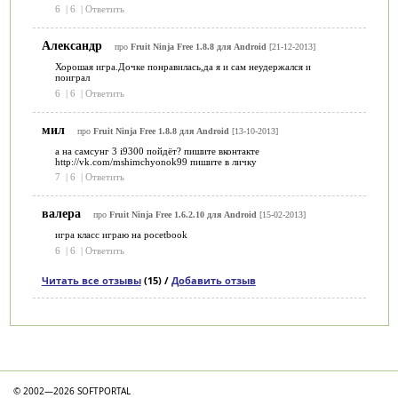
6
|
6
|
Ответить
Александр
про
Fruit Ninja Free 1.8.8 для Android
[21-12-2013]
Хорошая игра.Дочке понравилась,да я и сам неудержался и
поиграл
6
|
6
|
Ответить
мил
про
Fruit Ninja Free 1.8.8 для Android
[13-10-2013]
а на самсунг 3 i9300 пойдёт? пишите вконтакте
http://vk.com/mshimchyonok99 пишите в личку
7
|
6
|
Ответить
валера
про
Fruit Ninja Free 1.6.2.10 для Android
[15-02-2013]
игра класс играю на pocetbook
6
|
6
|
Ответить
Читать все отзывы
(15) /
Добавить отзыв
Категории
© 2002—2026 SOFTPORTAL