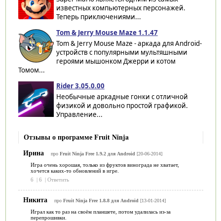
известных компьютерных персонажей.
Теперь приключениями...
Tom & Jerry Mouse Maze 1.1.47
Tom & Jerry Mouse Maze - аркада для Android-
устройств с популярными мультяшными
героями мышонком Джерри и котом
Томом...
Rider 3.05.0.00
Необычные аркадные гонки с отличной
физикой и довольно простой графикой.
Управление...
Отзывы о программе Fruit Ninja
Ирина
про
Fruit Ninja Free 1.9.2 для Android
[20-06-2014]
Игра очень хорошая, только из фруктов винограда не хватает,
хочется каких-то обновлений в игре.
6
|
6
|
Ответить
Никита
про
Fruit Ninja Free 1.8.8 для Android
[13-01-2014]
Играл как то раз на своём планшете, потом удалилась из-за
перепрошивки.