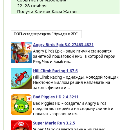
22–28 ноября
Получи Клинок Касы Жатвы!
ТОП-сегодня раздела "Аркады и 2D"
Angry Birds Epic 3.0.27463.4821
Angry Birds Epic – злые птички становятся
занятной пошаговой RPG, в которой герои
Ред, Чак и Бомб на...
Hill Climb Racing 1.67.6
Hill Climb Racing – однажды, молодой гонщик
Ньютоном Биллом решил наплевать на
законы физики и...
Bad Piggies HD 2.4.3211
Bad Piggies HD – создатели Angry Birds
предлагают перейти на сторону свиней и
наказать зарвавшихся...
Super Mario Run 3.2.5
Super Mario является одним из самых