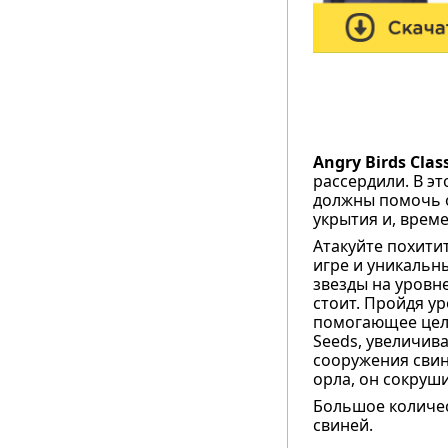
Angry Birds Class
рассердили. В э
должны помочь о
укрытия и, време
Атакуйте похити
игре и уникальн
звезды на уровн
стоит. Пройдя ур
помогающее цели
Seeds, увеличив
сооружения свин
орла, он сокруши
Большое количес
свиней.