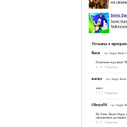
на своем
Sonic Da
Sonic Da
Тейлззом
Отзывы о программе
Вася
про
Angry Birds C
Отличная игрулина! 
4
|
4
|
Ответить
васил
про
Angry Birds
класс
7
|
7
|
Ответить
Olesya54
про
Angry Bi
Ну блин Энгри бёрдс у
скопировать ручками)
6
|
7
|
Ответить