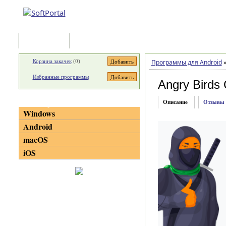
Программы
Статьи
Корзина закачек
(
0
)
Программы для Android
Избранные программы
Angry Birds 
Категории
Описание
Отзывы
Windows
Android
macOS
iOS