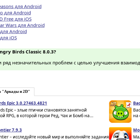
easons для Android
io для Android
D Free для iOS
tar Wars для Android
 для Android
 для iOS
gry Birds Classic 8.0.3?
и ряд незначительных проблем с целью улучшения взаимод
а "Аркады и 2D"
rds Epic 3.0.27463.4821
Bad
rds Epic – злые птички становятся занятной
Bad
й RPG, в которой герои Ред, Чак и Бомб на...
на 
ontier 7.9.3
Мо
rontier – исследуйте новый мир и выполняйте задания
Ма