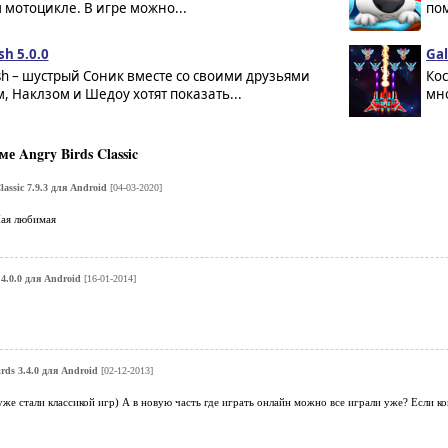
 мотоцикле. В игре можно...
пом
sh 5.0.0
Gal
sh – шустрый Соник вместе со своими друзьями
Кос
, Наклзом и Шедоу хотят показать...
мно
 Angry Birds Classic
lassic 7.9.3 для Android
[04-03-2020]
Мая любимая
 4.0.0 для Android
[16-01-2014]
rds 3.4.0 для Android
[02-12-2013]
же стали классикой игр) А в новую часть где играть онлайн можно все играли уже? Если ко