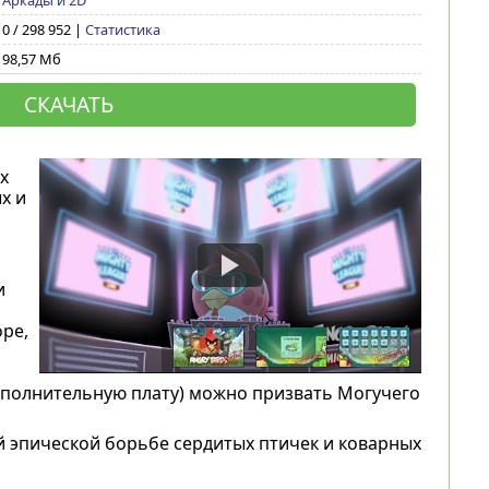
Аркады и 2D
0 / 298 952 |
Статистика
98,57 Мб
СКАЧАТЬ
х
х и
и
ope,
дополнительную плату) можно призвать Могучего
й эпической борьбе сердитых птичек и коварных