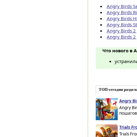
Angry Birds S
Angry Birds R
Angry Birds H
Angry Birds S
Angry Birds 2
Angry Birds 2
Что нового в An
устранил
ТОП-сегодня раздел
Angry Bi
Angry Bi
пошагово
Trials Fr
Trials F