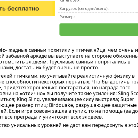
Категория:
Загрузок (сегодня/всего):
Размер:
ic
– жадные свиньи похитили у птичек яйца, чем очень и
той забавной аркаде вы выступаете на стороне обиженны
томстить злодеям. Трусливые свиньи попрятались в
нами, достать их будет очень не просто.
телей птичками, но учитывайте реалистичную физику в
ые способности некоторых пернатых. Что бы достичь тр
е, придется хорошенько постараться, но награда того
овни на «отлично» вы получите такие усиления: Sling Sc
ться; King Sling, увеличивающее силу выстрела; Super
ающее размер птиц; Birdquake, разрушающее защитные
ей. Если игра совсем зашла в тупик, то на помощь (за 
т все преграды и уничтожит всех злодеев.
тво уникальных уровней не даст вам передохнуть в это